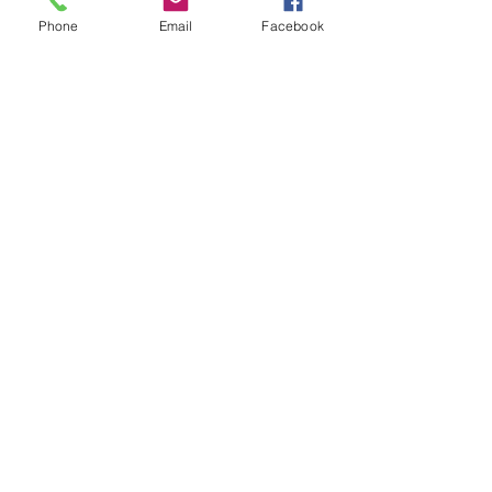
ფორმასა და ზომას,  მალავს 
Phone
Email
Facebook
თვალის სილამაზეს და ცვლის 
მის ზომას. აქედან 
გამომდინარე მათთვის ვისაც 
უნდა რომ იყოს თავისუფალი, 
ახალგაზრდული და ენერგიული 
ლინზები საუკეთესო არჩევანია. 
Recent Posts
See All