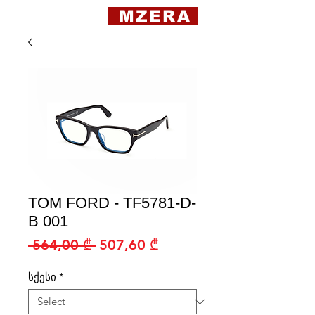
MZERA
TOM FORD - TF5781-D-
B 001
Regular
Sale
 564,00 ₾ 
507,60 ₾
Price
Price
სქესი
*