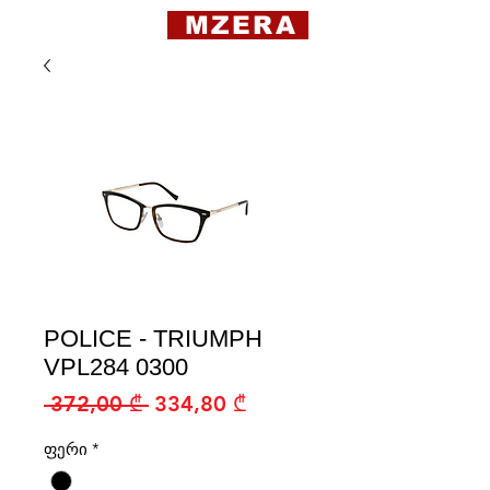
MZERA
POLICE - TRIUMPH
VPL284 0300
Regular
Sale
 372,00 ₾ 
334,80 ₾
Price
Price
ფერი
*