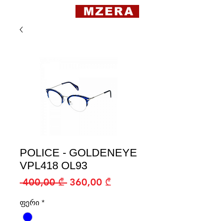
MZERA
POLICE - GOLDENEYE
VPL418 OL93
Regular
Sale
 400,00 ₾ 
360,00 ₾
Price
Price
ფერი
*