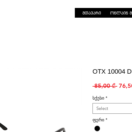
მთავარი
ონლაინ მ
OTX 10004 D
Regu
 85,00 ₾ 
76,5
Price
სქესი
*
Select
ფერი
*