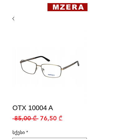
MZERA
OTX 10004 A
Regular
Sale
 85,00 ₾ 
76,50 ₾
Price
Price
სქესი
*