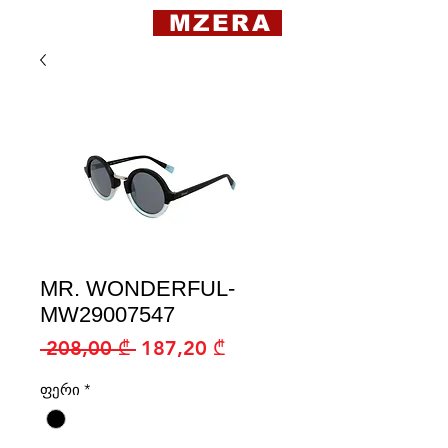
MZERA
MR. WONDERFUL-
MW29007547
Regular
Sale
 208,00 ₾ 
187,20 ₾
Price
Price
ფერი
*