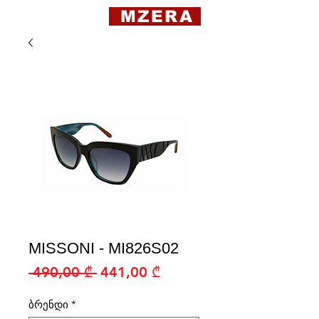
MZERA
MISSONI - MI826S02
Regular
Sale
 490,00 ₾ 
441,00 ₾
Price
Price
ბრენდი
*