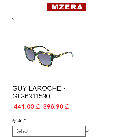
MZERA
GUY LAROCHE -
GL36311530
Regular
Sale
 441,00 ₾ 
396,90 ₾
Price
Price
ტიპი
*