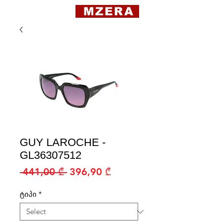
MZERA
GUY LAROCHE -
GL36307512
Regular
Sale
 441,00 ₾ 
396,90 ₾
Price
Price
ტიპი
*