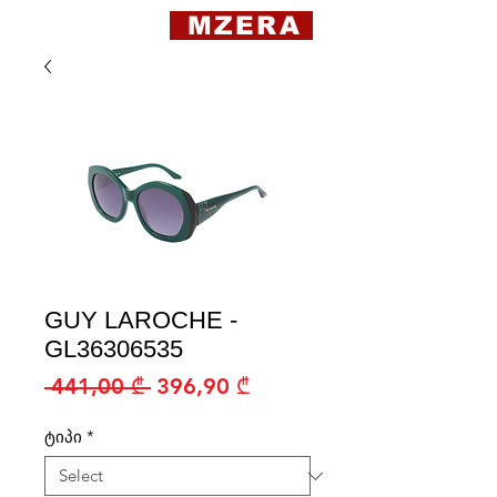
MZERA
GUY LAROCHE -
GL36306535
Regular
Sale
 441,00 ₾ 
396,90 ₾
Price
Price
ტიპი
*