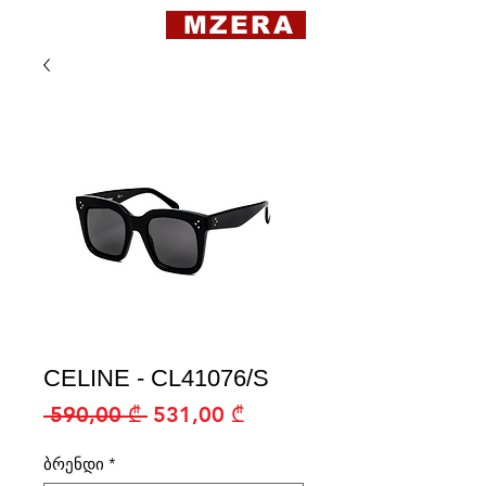
MZERA
CELINE - CL41076/S
Regular
Sale
 590,00 ₾ 
531,00 ₾
Price
Price
ბრენდი
*