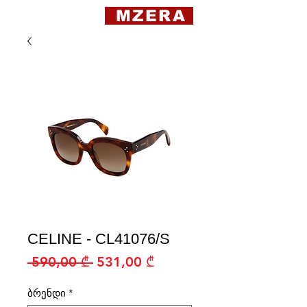
MZERA
CELINE - CL41076/S
Regular
Sale
 590,00 ₾ 
531,00 ₾
Price
Price
ბრენდი
*