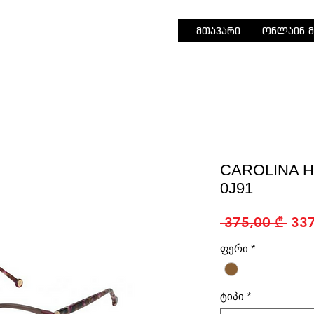
მთავარი
ონლაინ მ
CAROLINA H
0J91
Reg
 375,00 ₾ 
337
Pric
ფერი
*
ტიპი
*