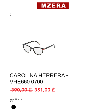
MZERA
CAROLINA HERRERA -
VHE660 0700
Regular
Sale
 390,00 ₾ 
351,00 ₾
Price
Price
ფერი
*