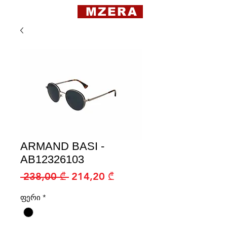
MZERA
ARMAND BASI -
AB12326103
Regular
Sale
 238,00 ₾ 
214,20 ₾
Price
Price
ფერი
*