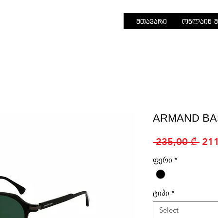
მთავარი
ონლაინ მ
ARMAND BAS
Reg
 235,00 ₾ 
211
Pric
ფერი
*
ტიპი
*
Select