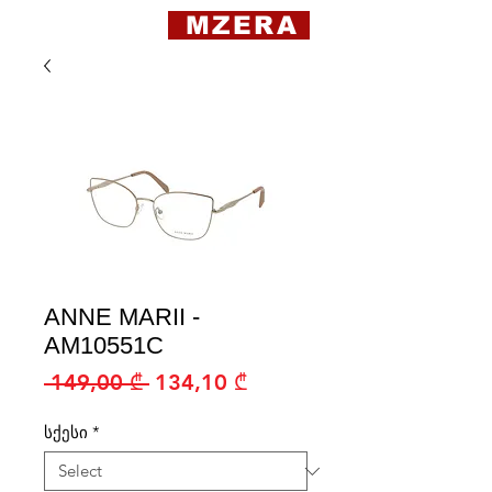
MZERA
ANNE MARII -
AM10551C
Regular
Sale
 149,00 ₾ 
134,10 ₾
Price
Price
სქესი
*