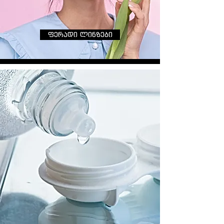
ფერადი ლინზები