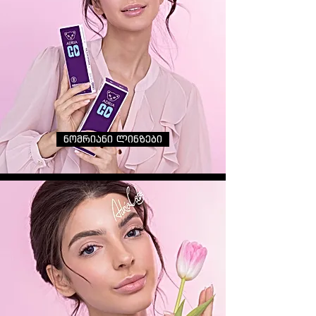
ნომრიანი ლინზები