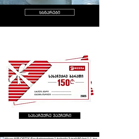
ხსნარები
სასაჩუქრე ვაუჩერი