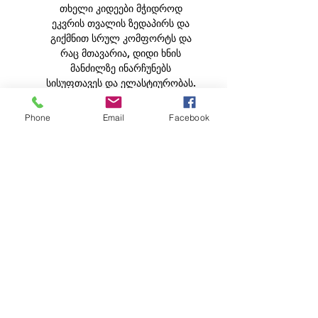
თხელი კიდეები მჭიდროდ
ეკვრის თვალის ზედაპირს და
გიქმნით სრულ კომფორტს და
რაც მთავარია, დიდი ხნის
მანძილზე ინარჩუნებს
სისუფთავეს და ელასტიურობას.
მწარმოებელი - Adria Season
Phone
Email
Facebook
ტიპი - 3 month lenses
შეფუთვა - 4 lenses
მასალის ტიპი - Hydrogel
დიამეტრი - 14.0 მმ
წყლის შემცველობა - 38.00%
დიზაინი -
A სფერული; HD ხარისხის
გამოსახულება; UV დაცვა.
ყურადღება! ამ ლინზების
მიწოდების ვადა:
საწყობში
არსებობის შემთხვევაში 1-2
სამუშაო დღე, ინდივიდუალურად
შეკვეთისას 14-21 სამუშაო დღე. /