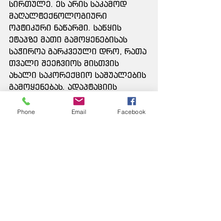
სირთულე. ეს არის საკამოდ 
მაღალტექნოლოგიური 
ოპტიკური ნაწარმი. საწყის 
ეტაპზე მათი გამოყენებისას 
საჭიროა გარკვეული დრო, რათა 
თვალი შეეჩვიოს მისთვის 
ახალი საკორექციო საშუალების 
გამოყენებას. ადაპტაციის 
პერიოდი საშუალოდ ერთი 
კვირიდან ერთ თვემდე 
Phone
Email
Facebook
გრძელდება. ეს პერიოდი 
დაკავშირებულია, პირველ 
რიგში, ადამიანის 
ფსიქოლოგიურ განწყობასთან, 
ლინზების დიზაინთან და 
ადიდაციის (ოპტიკური 
სიძლიერის განსხვავება შორ და 
ახლო სეგმენტებს შორის) 
ხარისხთან. თუ ძველი და ახალი 